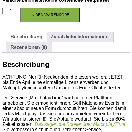
Variante beinhaltet keine kostenlose Testphase!
MatchplayTime
Lizenz
IN DEN WARENKORB
NEUKUNDEN
-
Abo
für
Beschreibung
Zusätzliche Informationen
2026
(ohne
Rezensionen (0)
Testphase)
Menge
Beschreibung
ACHTUNG: Nur für Neukunden, die testen wollen. JETZT
bis Ende April eine einmalige Lizenz erwerben und
Matchplaytime in vollem Umfang bis Ende Oktober testen.
Der Service „MatchplayTime“ wird auf einer Plattform
angeboten. Sie ermöglicht Ihnen, Golf Matchplay Events in
einer absolut neuen Form durchzuführen. Sie können damit
jedes Matchplay, das sie ohnehin anbieten, vereinfachen.
Wir automatisieren für Sie Abläufe wodurch Sie bis zu 80%
Zeit einsparen.
Das sagen die Spieler über MatchplayTime!
Sie verbessern sich in allen Bereichen: Service,